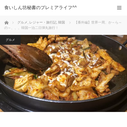
食いしん坊秘書のプレミアライフ^^
ホーム
グルメ
,
レジャー・旅行記
,
韓国
【番外編】世界一周、か～ら～
の～、、、韓国一泊二日弾丸旅行！
グルメ