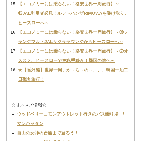
【エコノミーには乗らない！格安世界一周旅行】～
⑮JAL利用者必見！ルフトハンザRIMOWAを受け取り、
ヒースローへ～
【エコノミーには乗らない！格安世界一周旅行】～⑯フ
ランクフルトJALサクララウンジからヒースローへ～
【エコノミーには乗らない！格安世界一周旅行】～⑰オ
ススメ、ヒースローで免税手続き！帰国の途へ～
★【番外編】世界一周、か～ら～の～、、、韓国一泊二
日弾丸旅行！
☆オススメ情報☆
ウッドベリーコモンアウトレット行きのバス乗り場 /
マンハッタン
自由の女神の台座まで登ろう！