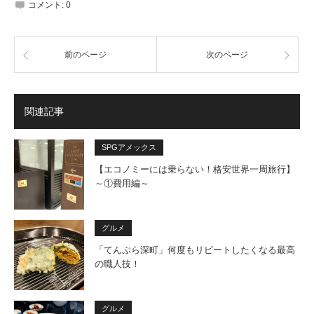
コメント:
0
前のページ
次のページ
関連記事
SPGアメックス
【エコノミーには乗らない！格安世界一周旅行】
～①費用編～
グルメ
「てんぷら深町」何度もリピートしたくなる最高
の職人技！
グルメ