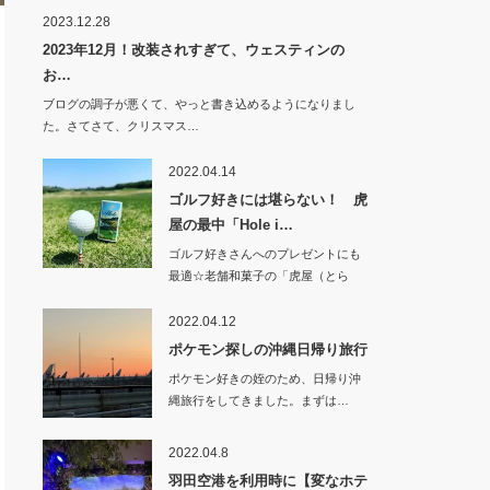
2023.12.28
2023年12月！改装されすぎて、ウェスティンの
お…
ブログの調子が悪くて、やっと書き込めるようになりまし
た。さてさて、クリスマス…
2022.04.14
ゴルフ好きには堪らない！ 虎
屋の最中「Hole i…
ゴルフ好きさんへのプレゼントにも
最適☆老舗和菓子の「虎屋（とら
や）」で、ゴル…
2022.04.12
ポケモン探しの沖縄日帰り旅行
ポケモン好きの姪のため、日帰り沖
縄旅行をしてきました。まずは…
2022.04.8
羽田空港を利用時に【変なホテ