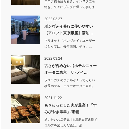
コロナ禍も落ち着き、インスタにも
飽き、久々にブログに帰って参りま
した！！&n…
2022.03.27
ボンヴォイ修行に使いやすい
【アロフト東京銀座】宿泊…
マリオット「ボンヴォイ」ユーザー
にとっては、毎年恒例。そう、…
2022.03.24
古さが否めない【ホテルニュー
オータニ東京 ザ･メイ…
ラスベガスのホテルか！ってくらい
横長ホテル、ニューオータニ東京。
いつもは「新…
2021.11.22
もきゅっとした肉が最高！「す
みびやき串串」/那覇
通いたいお店発見！in那覇☆宮古島で
ゴルフを楽しんだ後は、那…