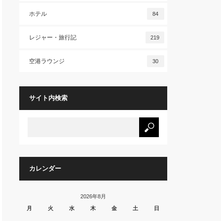
ホテル
84
レジャー・旅行記
219
空港ラウンジ
30
サイト内検索
カレンダー
2026年8月
月
火
水
木
金
土
日