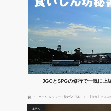
JGCとSPGの修行で一気に
ホーム
ホテル
,
レジャー・旅行記
,
日本
【京都】クロス
ホテル