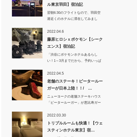
ル東京羽田】宿泊記
翌朝6:30のフライトなので、羽田空
港近くのホテルに滞在してみまし
た。&nb…
2022.04.6
藤原ヒロシｘポケモン【シーク
エンス】宿泊記
「渋谷にポケモンホテルあるらし
い！1～3月までだから、予約いっぱ
いそう」って…
2022.04.5
老舗のステーキ！ピータールー
ガーが日本上陸！！/ …
ニューヨークの老舗ステーキハウス
「ピータールーガー」が恵比寿ガー
デンプレイス近く…
2022.03.30
トリプルルームも快適！【ウェ
スティンホテル東京】宿…