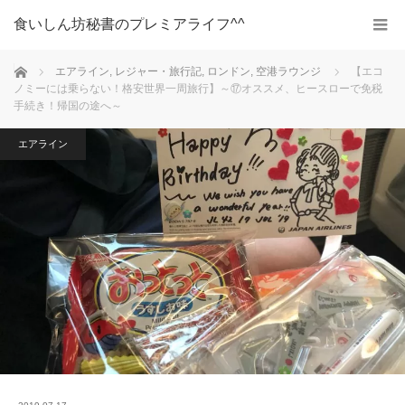
食いしん坊秘書のプレミアライフ^^
ホーム
エアライン
,
レジャー・旅行記
,
ロンドン
,
空港ラウンジ
【エコ
ノミーには乗らない！格安世界一周旅行】～⑰オススメ、ヒースローで免税
手続き！帰国の途へ～
エアライン