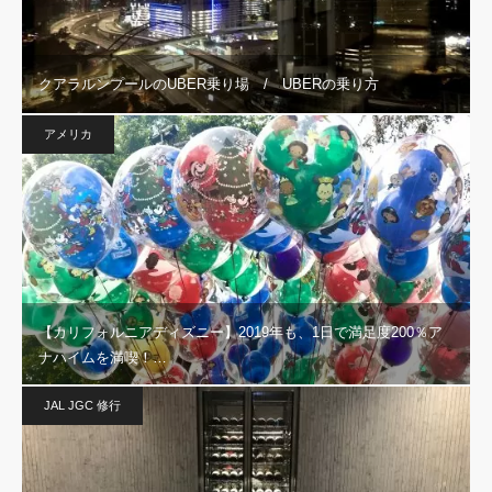
クアラルンプールのUBER乗り場 / UBERの乗り方
アメリカ
【カリフォルニアディズニー】2019年も、1日で満足度200％ア
ナハイムを満喫！…
JAL JGC 修行