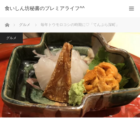
食いしん坊秘書のプレミアライフ^^
ホーム
グルメ
毎年トウモロコシの時期に♡「てんぷら深町」
グルメ