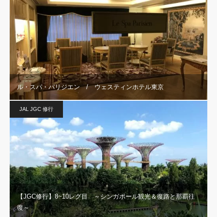
ル・スパ・パリジエン / ウェスティンホテル東京
JAL JGC 修行
【JGC修行】8~10レグ目 ～シンガポール観光＆復路と那覇往
復～