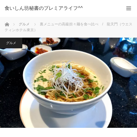
食いしん坊秘書のプレミアライフ^^
ホーム
グルメ
裏メニューの高級担々麺を食べ比べ / 龍天門（ウエス
ティンホテル東京）
グルメ