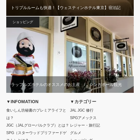
トリプルルームも快適！【ウェスティンホテル東京】宿泊記
ショッピング
ラッフルズホテルのオススメのお土産 / シンガポール観光
▼INFOMATION
▼カテゴリー
食いしん坊秘書のプレミアライフと
JAL JGC 修行
は？
SPGアメックス
JGC（JALグローバルクラブ）とは？
レジャー・旅行記
SPG（スターウッドプリファードゲ
グルメ