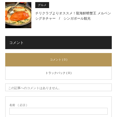
グルメ
チリクラブよりオススメ！龍海鮮螃蟹王 メルベン
シグネチャー / シンガポール観光
コメント
コメント ( 0 )
トラックバック ( 0 )
この記事へのコメントはありません。
名前
( 必須 )