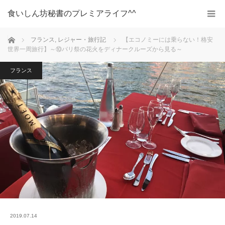
食いしん坊秘書のプレミアライフ^^
ホーム
フランス
,
レジャー・旅行記
【エコノミーには乗らない！格安
世界一周旅行】～⑩パリ祭の花火をディナークルーズから見る～
フランス
2019.07.14