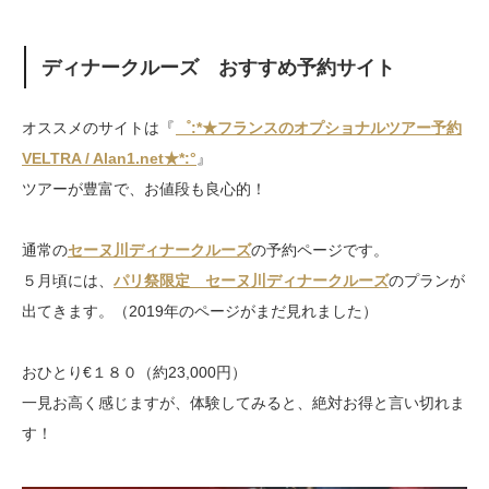
ディナークルーズ おすすめ予約サイト
オススメのサイトは『
゜:*★フランスのオプショナルツアー予約
VELTRA / Alan1.net★*:°
』
ツアーが豊富で、お値段も良心的！
通常の
セーヌ川ディナークルーズ
の予約ページです。
５月頃には、
パリ祭限定 セーヌ川ディナークルーズ
のプランが
出てきます。（2019年のページがまだ見れました）
おひとり€１８０（約23,000円）
一見お高く感じますが、体験してみると、絶対お得と言い切れま
す！