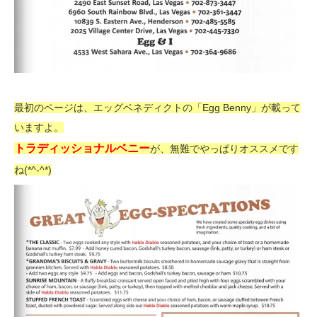
最初のページは、エッグベネディクトの「Egg Benny」が載って
いますよ。
トラディッショナルベニー
が、無難でやっぱりオススメです
ね(*^-^*)