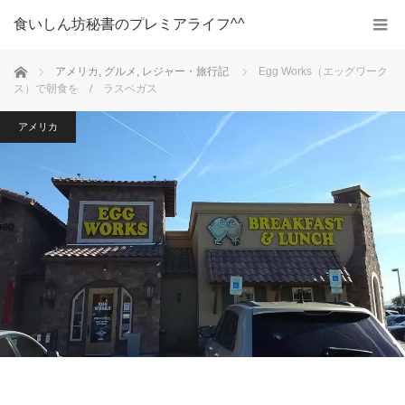
食いしん坊秘書のプレミアライフ^^
ホーム
アメリカ
,
グルメ
,
レジャー・旅行記
Egg Works（エッグワーク
ス）で朝食を / ラスベガス
アメリカ