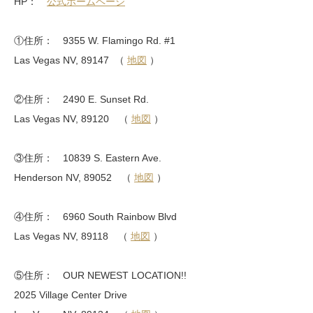
HP：
公式ホームページ
①住所： 9355 W. Flamingo Rd. #1
Las Vegas NV, 89147 （
地図
）
②住所： 2490 E. Sunset Rd.
Las Vegas NV, 89120 （
地図
）
③住所： 10839 S. Eastern Ave.
Henderson NV, 89052 （
地図
）
④住所： 6960 South Rainbow Blvd
Las Vegas NV, 89118 （
地図
）
⑤住所： OUR NEWEST LOCATION!!
2025 Village Center Drive