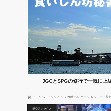
JGCとSPGの修行で一気に
ホーム
SPGアメックス
,
シンガポール
,
ホテル
,
レジャー・旅
SPGアメックス