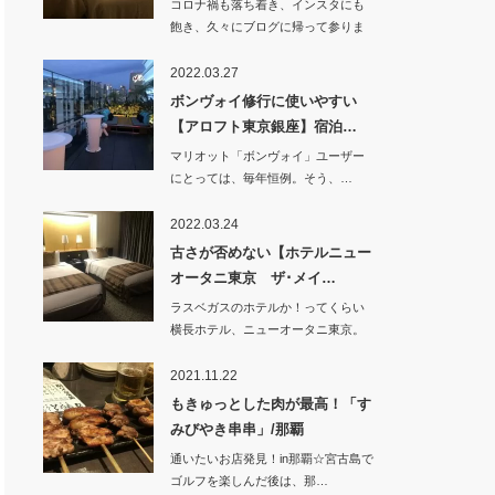
コロナ禍も落ち着き、インスタにも
飽き、久々にブログに帰って参りま
した！！&n…
2022.03.27
ボンヴォイ修行に使いやすい
【アロフト東京銀座】宿泊…
マリオット「ボンヴォイ」ユーザー
にとっては、毎年恒例。そう、…
2022.03.24
古さが否めない【ホテルニュー
オータニ東京 ザ･メイ…
ラスベガスのホテルか！ってくらい
横長ホテル、ニューオータニ東京。
いつもは「新…
2021.11.22
もきゅっとした肉が最高！「す
みびやき串串」/那覇
通いたいお店発見！in那覇☆宮古島で
ゴルフを楽しんだ後は、那…