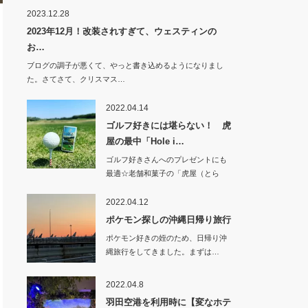
2023.12.28
2023年12月！改装されすぎて、ウェスティンの
お…
ブログの調子が悪くて、やっと書き込めるようになりまし
た。さてさて、クリスマス…
2022.04.14
ゴルフ好きには堪らない！ 虎
屋の最中「Hole i…
ゴルフ好きさんへのプレゼントにも
最適☆老舗和菓子の「虎屋（とら
や）」で、ゴル…
2022.04.12
ポケモン探しの沖縄日帰り旅行
ポケモン好きの姪のため、日帰り沖
縄旅行をしてきました。まずは…
2022.04.8
羽田空港を利用時に【変なホテ