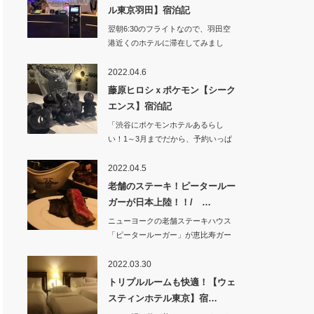
ル東京羽田】宿泊記
翌朝6:30のフライトなので、羽田空
港近くのホテルに滞在してみまし
た。&nb…
2022.04.6
藤原ヒロシｘポケモン【シーク
エンス】宿泊記
「渋谷にポケモンホテルあるらし
い！1～3月までだから、予約いっぱ
いそう」って…
2022.04.5
老舗のステーキ！ピータールー
ガーが日本上陸！！/ …
ニューヨークの老舗ステーキハウス
「ピータールーガー」が恵比寿ガー
デンプレイス近く…
2022.03.30
トリプルルームも快適！【ウェ
スティンホテル東京】宿…