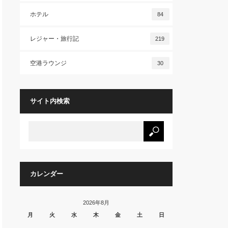
ホテル
84
レジャー・旅行記
219
空港ラウンジ
30
サイト内検索
カレンダー
2026年8月
月
火
水
木
金
土
日