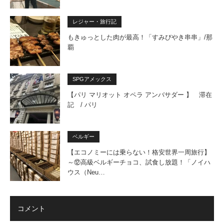
レジャー・旅行記
もきゅっとした肉が最高！「すみびやき串串」/那
覇
SPGアメックス
【パリ マリオット オペラ アンバサダー 】 滞在
記 / パリ
ベルギー
【エコノミーには乗らない！格安世界一周旅行】
～⑫高級ベルギーチョコ、試食し放題！「ノイハ
ウス（Neu…
コメント