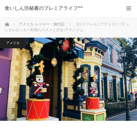
食いしん坊秘書のプレミアライフ^^
ホーム
アメリカ
,
レジャー・旅行記
【カリフォルニアディズニー】レ
ンタルロッカー利用のススメと方法 /アナハイム
アメリカ