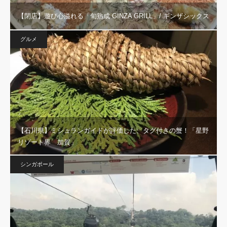
【閉店】遊び心溢れる「旬熟成 GINZA GRILL」/ ギンザシックス
グルメ
【石川県】ミシュランガイドが評価した、タグ付きの蟹！「星野
リゾート界 加賀」
シンガポール