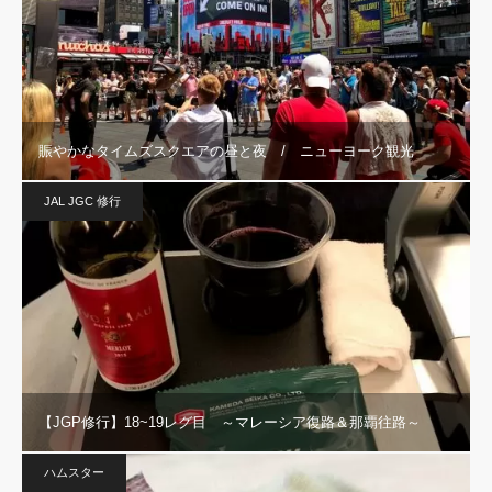
賑やかなタイムズスクエアの昼と夜 / ニューヨーク観光
JAL JGC 修行
【JGP修行】18~19レグ目 ～マレーシア復路＆那覇往路～
ハムスター