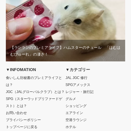
【ランランのプレミアライフ】ハムスターのチュール 「はむは
むぴゅーれ」の凄さ！
▼INFOMATION
▼カテゴリー
食いしん坊秘書のプレミアライフと
JAL JGC 修行
は？
SPGアメックス
JGC（JALグローバルクラブ）とは？
レジャー・旅行記
SPG（スターウッドプリファードゲ
グルメ
スト）とは？
ショッピング
お問い合わせ
エアライン
プライバシーポリシー
空港ラウンジ
トップページに戻る
ホテル