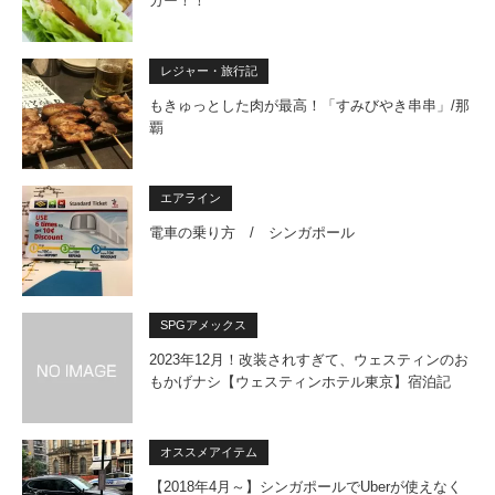
ガー！！
レジャー・旅行記
もきゅっとした肉が最高！「すみびやき串串」/那
覇
エアライン
電車の乗り方 / シンガポール
SPGアメックス
2023年12月！改装されすぎて、ウェスティンのお
もかげナシ【ウェスティンホテル東京】宿泊記
オススメアイテム
【2018年4月～】シンガポールでUberが使えなく