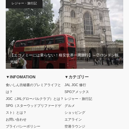
レジャー・旅行記
【エコノミーには乗らない！格安世界一周旅行】～⑦ロンドン観
光編～
▼INFOMATION
▼カテゴリー
食いしん坊秘書のプレミアライフと
JAL JGC 修行
は？
SPGアメックス
JGC（JALグローバルクラブ）とは？
レジャー・旅行記
SPG（スターウッドプリファードゲ
グルメ
スト）とは？
ショッピング
お問い合わせ
エアライン
プライバシーポリシー
空港ラウンジ