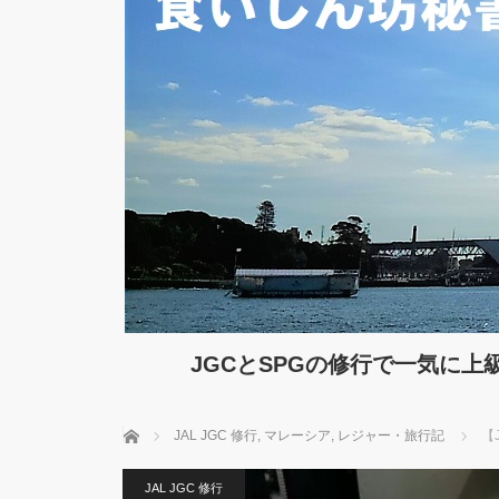
JGCとSPGの修行で一気に
ホーム
JAL JGC 修行
,
マレーシア
,
レジャー・旅行記
【
JAL JGC 修行