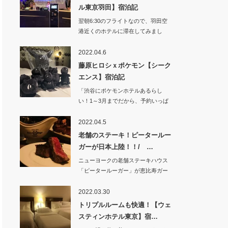
ル東京羽田】宿泊記
翌朝6:30のフライトなので、羽田空
港近くのホテルに滞在してみまし
た。&nb…
2022.04.6
藤原ヒロシｘポケモン【シーク
エンス】宿泊記
「渋谷にポケモンホテルあるらし
い！1～3月までだから、予約いっぱ
いそう」って…
2022.04.5
老舗のステーキ！ピータールー
ガーが日本上陸！！/ …
ニューヨークの老舗ステーキハウス
「ピータールーガー」が恵比寿ガー
デンプレイス近く…
2022.03.30
トリプルルームも快適！【ウェ
スティンホテル東京】宿…