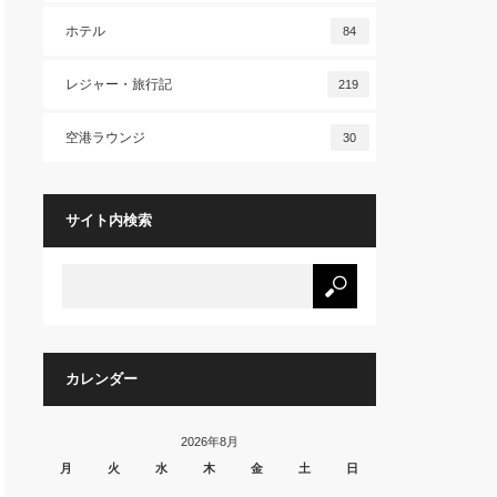
ホテル
84
レジャー・旅行記
219
空港ラウンジ
30
サイト内検索
カレンダー
2026年8月
月
火
水
木
金
土
日