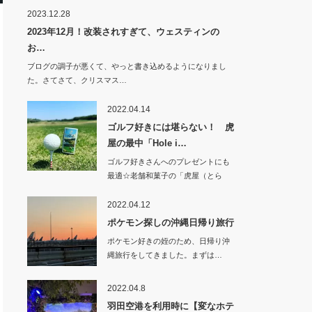
2023.12.28
2023年12月！改装されすぎて、ウェスティンの
お…
ブログの調子が悪くて、やっと書き込めるようになりまし
た。さてさて、クリスマス…
2022.04.14
ゴルフ好きには堪らない！ 虎
屋の最中「Hole i…
ゴルフ好きさんへのプレゼントにも
最適☆老舗和菓子の「虎屋（とら
や）」で、ゴル…
2022.04.12
ポケモン探しの沖縄日帰り旅行
ポケモン好きの姪のため、日帰り沖
縄旅行をしてきました。まずは…
2022.04.8
羽田空港を利用時に【変なホテ