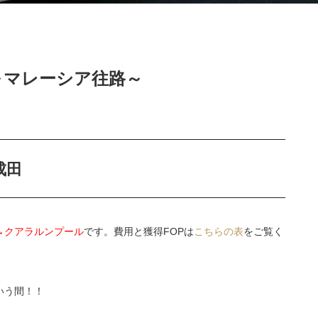
 ～マレーシア往路～
成田
→クアラルンプール
です。費用と獲得FOPは
こちらの表
をご覧く
いう間！！