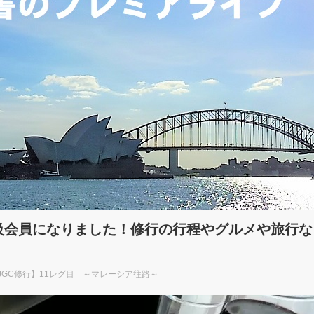
上級会員になりました！修行の行程やグルメや旅行
JGC修行】11レグ目 ～マレーシア往路～