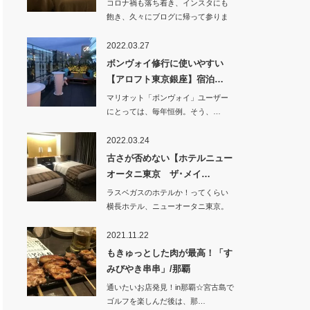
コロナ禍も落ち着き、インスタにも
飽き、久々にブログに帰って参りま
した！！&n…
2022.03.27
ボンヴォイ修行に使いやすい
【アロフト東京銀座】宿泊…
マリオット「ボンヴォイ」ユーザー
にとっては、毎年恒例。そう、…
2022.03.24
古さが否めない【ホテルニュー
オータニ東京 ザ･メイ…
ラスベガスのホテルか！ってくらい
横長ホテル、ニューオータニ東京。
いつもは「新…
2021.11.22
もきゅっとした肉が最高！「す
みびやき串串」/那覇
通いたいお店発見！in那覇☆宮古島で
ゴルフを楽しんだ後は、那…