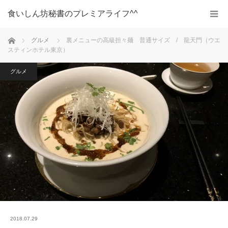
食いしん坊秘書のプレミアライフ^^
ホーム
グルメ
裏メニューの高級担々麺 普通サイズ / 龍天門（ウエ
スティンホテル東京）
グルメ
2018.07.29