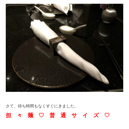
さて、待ち時間もなくすぐにきました。
担 々 麺 ♡ 普 通 サ イ ズ ♡