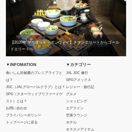
【2020年 マリオット・ボンヴォイ】チタンエリートからゴール
ドエリートへ
▼INFOMATION
▼カテゴリー
食いしん坊秘書のプレミアライフと
JAL JGC 修行
は？
SPGアメックス
JGC（JALグローバルクラブ）とは？
レジャー・旅行記
SPG（スターウッドプリファードゲ
グルメ
スト）とは？
ショッピング
お問い合わせ
エアライン
プライバシーポリシー
空港ラウンジ
トップページに戻る
ホテル
オススメアイテム