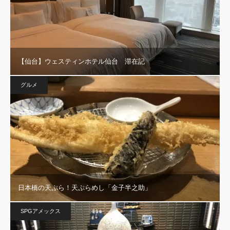
【仙台】ウェスティンホテル仙台 滞在記
グルメ
日本橋の天ぷら！天ぷらめし「金子半之助」
SPGアメックス